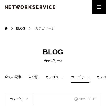
アプリ開発
工事部門
BLOG
カテゴリー2
MESSAGE
常に進化を
BLOG
SERVICE
ユーザーニーズに向き合う
カテゴリー2
RECRUIT
全ての記事
未分類
カテゴリー1
カテゴリー2
カテゴ
採用エントリーフォーム
NEWS
NWSからの最新ニュース
カテゴリー2
2024.08.13