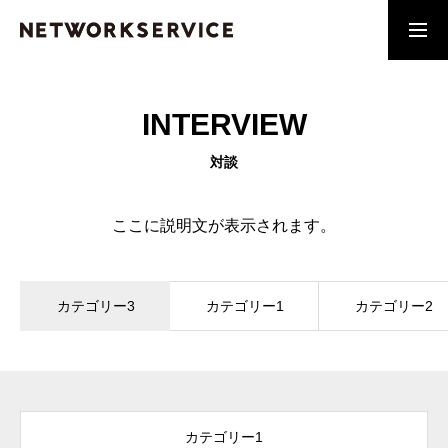
アプリ開発
工事部門
INTERVIEW
MESSAGE
対談
常に進化を
SERVICE
ここに説明文が表示されます。
ユーザーニーズに向き合う
RECRUIT
カテゴリー3
カテゴリー1
カテゴリー2
採用エントリーフォーム
NEWS
NWSからの最新ニュース
カテゴリー1